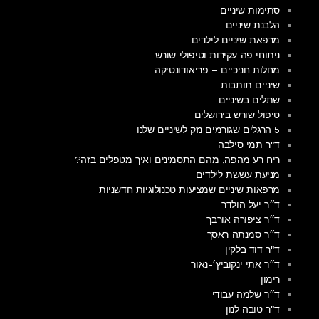
סתימות שיניים
הלבנת שיניים
מרפאת שיניים לילדים
ניתוחי פה עקירות וטיפולי שורש
מחלות חניכיים – פריאודונטיקה
שיניים תותבות
שתלים בשיניים
טיפול שורש בירושלים
5 הרגלים שגורמים נזק לשיניים שלנו
ד"ר תמי סילבה
ריח רע מהפה, מהם התסמינים ואיך מטפלים בזה?
מניעת עששת לילדים
מרפאות שיניים שמציעות טכנולוגיות חדשניות
ד״ר יעל הולדר
ד״ר ציפורה אורבך
ד״ר סמנתה ראסך
ד"ר דוד בלקין
ד״ר אתי ינקוביץ׳-נאור
רימון
ד״ר שלמה עבודי
ד"ר טובה לנון