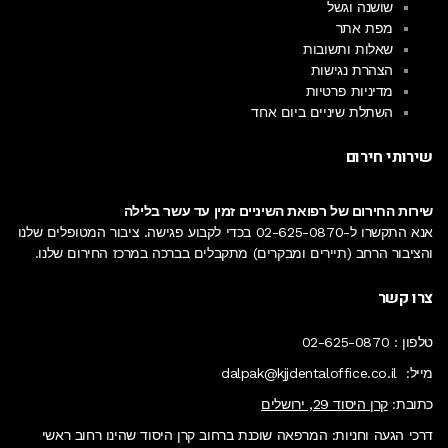
שושנה וגשל
מפת אתר
שאלות ותשובות
הצהרת נגישות
מדיניות פרטיות
השתלת שיניים ביום אחד
שירותי חירום
שירות החירום של רפואת השיניים זמין עד עשר בלילה
אנא התקשרו ל-
02-625-0870
בכדי לקבוע פגישה. ציבור המטופלים שלנו
והציבור הרחב (תיירים ומבקרים) מתקבלים בברכה
במרכז החירום
שלנו.
צרו קשר
טלפון :
02-625-0870
מייל:
dalpak@kjjdentaloffice.co.il
כתובת:
קרן היסוד 29, ירושלים
דרכי הגעה וחניות: המרפאה שוכנת ברחוב קרן היסוד שהינו רחוב ראשי