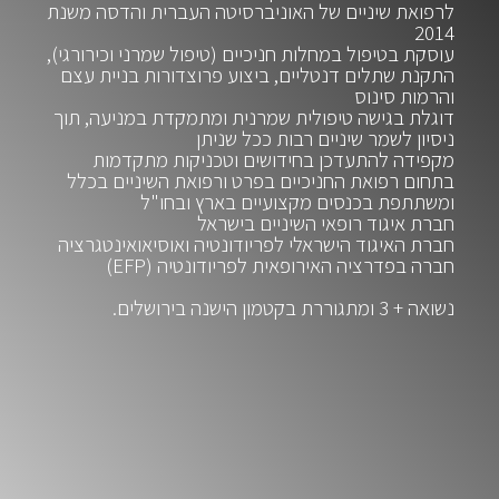
לרפואת שיניים של האוניברסיטה העברית והדסה משנת
2014
עוסקת בטיפול במחלות חניכיים (טיפול שמרני וכירורגי),
התקנת שתלים דנטליים, ביצוע פרוצדורות בניית עצם
והרמות סינוס
דוגלת בגישה טיפולית שמרנית ומתמקדת במניעה, תוך
ניסיון לשמר שיניים רבות ככל שניתן
מקפידה להתעדכן בחידושים וטכניקות מתקדמות
בתחום רפואת החניכיים בפרט ורפואת השיניים בכלל
ומשתתפת בכנסים מקצועיים בארץ ובחו"ל
חברת איגוד רופאי השיניים בישראל
חברת האיגוד הישראלי לפריודונטיה ואוסיאואינטגרציה
חברה בפדרציה האירופאית לפריודונטיה (EFP)
נשואה + 3 ומתגוררת בקטמון הישנה בירושלים.