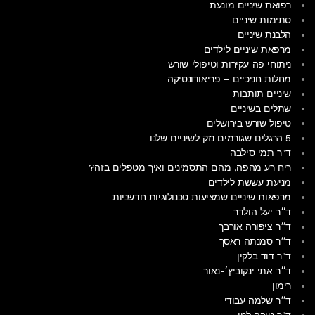
רפואת שיניים מונעת
סתימות שיניים
הלבנת שיניים
מרפאת שיניים לילדים
ניתוחי פה עקירות וטיפולי שורש
מחלות חניכיים – פריאודונטיקה
שיניים תותבות
שתלים בשיניים
טיפול שורש בירושלים
5 הרגלים שגורמים נזק לשיניים שלנו
ד"ר תמי סילבה
ריח רע מהפה, מהם התסמינים ואיך מטפלים בזה?
מניעת עששת לילדים
מרפאות שיניים שמציעות טכנולוגיות חדשניות
ד״ר יעל הולדר
ד״ר ציפורה אורבך
ד״ר סמנתה ראסך
ד"ר דוד בלקין
ד״ר אתי ינקוביץ׳-נאור
רימון
ד״ר שלמה עבודי