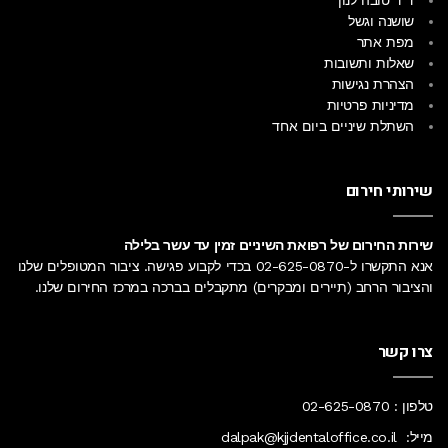
ד"ר טובה לנון
שושנה וגשל
מפת אתר
שאלות ותשובות
הצהרת נגישות
מדיניות פרטיות
השתלת שיניים ביום אחד
שירותי חירום
שירות החירום של רפואת השיניים זמין עד עשר בלילה
אנא התקשרו ל-
02-625-0870
בכדי לקבוע פגישה. ציבור המטופלים שלנו
והציבור הרחב (תיירים ומבקרים) מתקבלים בברכה
במרכז החירום
שלנו.
צרו קשר
טלפון :
02-625-0870
מייל:
dalpak@kjjdentaloffice.co.il