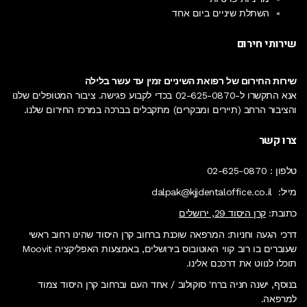
השתלת שיניים ביום אחד
שירותי חירום
שירות החירום של רפואת השיניים זמין עד עשר בלילה
אנא התקשרו ל-
02-625-0870
בכדי לקבוע פגישה. ציבור המטופלים שלנו
והציבור הרחב (תיירים ומבקרים) מתקבלים בברכה
במרכז החירום
שלנו.
צרו קשר
טלפון :
02-625-0870
מייל:
dalpak@kjjdentaloffice.co.il
כתובת:
קרן היסוד 29, ירושלים
דרכי הגעה וחניות: המרפאה שוכנת ברחוב קרן היסוד שהינו רחוב ראשי
שעוברים בו רוב קווי האוטובוס בירושלים, באמצעות האפליקציה Moovit
תוכלו לנווט את דרככם אלינו.
בנוסף, ישנה חניה ברח' סוקולוב / אחד העם וברחוב קרן היסוד צמוד
למרפאה.