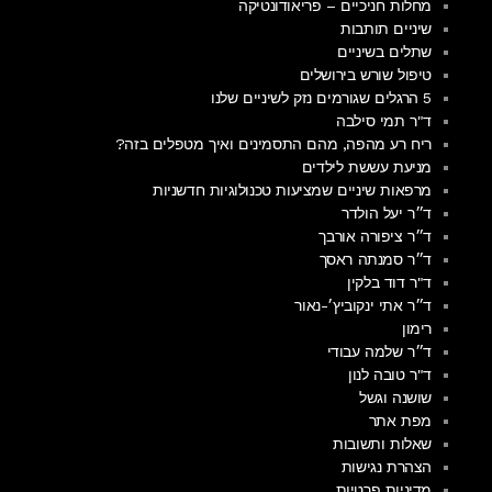
מחלות חניכיים – פריאודונטיקה
שיניים תותבות
שתלים בשיניים
טיפול שורש בירושלים
5 הרגלים שגורמים נזק לשיניים שלנו
ד"ר תמי סילבה
ריח רע מהפה, מהם התסמינים ואיך מטפלים בזה?
מניעת עששת לילדים
מרפאות שיניים שמציעות טכנולוגיות חדשניות
ד״ר יעל הולדר
ד״ר ציפורה אורבך
ד״ר סמנתה ראסך
ד"ר דוד בלקין
ד״ר אתי ינקוביץ׳-נאור
רימון
ד״ר שלמה עבודי
ד"ר טובה לנון
שושנה וגשל
מפת אתר
שאלות ותשובות
הצהרת נגישות
מדיניות פרטיות