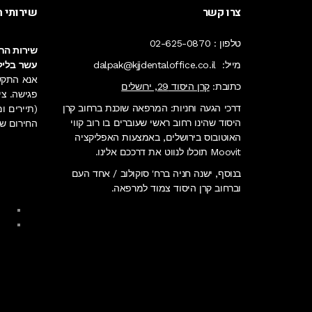
צרו קשר
שירותי ח
טלפון :
02-625-0870
שירות החי
מייל:
dalpak@kjjdentaloffice.co.il
עשר בליל
אנא התקש
כתובת:
קרן היסוד 29, ירושלים
פגישה. צי
דרכי הגעה וחניות: המרפאה שוכנת ברחוב קרן
(תיירים 
היסוד שהינו רחוב ראשי שעוברים בו רוב קווי
החירום
של
האוטובוס בירושלים, באמצעות האפליקציה
Moovit תוכלו לנווט את דרככם אלינו.
בנוסף, ישנה חניה ברח' סוקולוב / אחד העם
וברחוב קרן היסוד צמוד למרפאה.
ok
ram