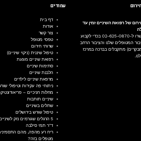
ירום
עמודים
דף בית
רום של רפואת השיניים זמין עד
אודות
ה
צור קשר
רו ל-
02-625-0870
בכדי לקבוע
טפסי מטופל
בור המטופלים שלנו והציבור הרחב
שרותי חירום
ומבקרים) מתקבלים בברכה
במרכז
טיפול שיננית (ניקוי שיניים)
נו.
רפואת שיניים מונעת
סתימות שיניים
הלבנת שיניים
מרפאת שיניים לילדים
ניתוחי פה עקירות וטיפולי שור
מחלות חניכיים – פריאודונטיק
Facebo
שיניים תותבות
Instag
שתלים בשיניים
טיפול שורש בירושלים
5 הרגלים שגורמים נזק לשיניים שלנו
ד"ר תמי סילבה
ריח רע מהפה, מהם התסמינים
מטפלים בזה?