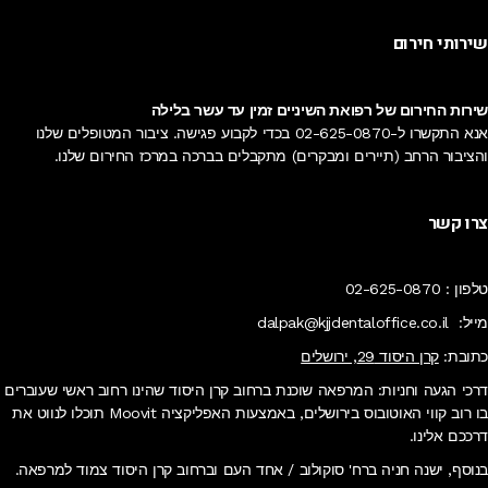
שירותי חירום
שירות החירום של רפואת השיניים זמין עד עשר בלילה
אנא התקשרו ל-
02-625-0870
בכדי לקבוע פגישה. ציבור המטופלים שלנו
והציבור הרחב (תיירים ומבקרים) מתקבלים בברכה
במרכז החירום
שלנו.
צרו קשר
טלפון :
02-625-0870
מייל:
dalpak@kjjdentaloffice.co.il
כתובת:
קרן היסוד 29, ירושלים
דרכי הגעה וחניות: המרפאה שוכנת ברחוב קרן היסוד שהינו רחוב ראשי שעוברים
בו רוב קווי האוטובוס בירושלים, באמצעות האפליקציה Moovit תוכלו לנווט את
דרככם אלינו.
בנוסף, ישנה חניה ברח' סוקולוב / אחד העם וברחוב קרן היסוד צמוד למרפאה.