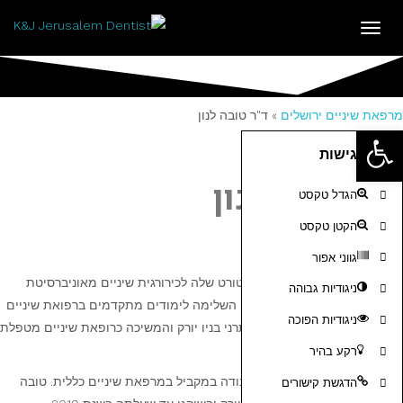
תפריט
מרפאת שיניים ירושלים
»
ד"ר טובה לנון
פתח
כלי נגישות
סרגל
ד"ר טובה לנון
הגדל טקסט
נגישות
הקטן טקסט
גווני אפור
ד"ר. טובה לנון קיבלה את הדוקטורט שלה לכירורגית שיניים מאוניברסיטת
ניגודיות גבוהה
טורונטו בשנת 2007. לאחר מכן השלימה לימודים מתקדמים ברפואת שיניים
ניגודיות הפוכה
כללית דרך המרכז הרפואי הלותרני בניו יורק והמשיכה כרופאת שיניים מטפלת
בפקולטה שלהם.
רקע בהיר
פיקוח על דיירים אחרים תוך עבודה במקביל במרפאת שיניים כללית. טובה
הדגשת קישורים