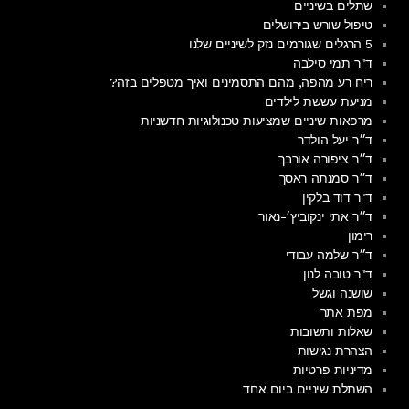
שתלים בשיניים
טיפול שורש בירושלים
5 הרגלים שגורמים נזק לשיניים שלנו
ד"ר תמי סילבה
ריח רע מהפה, מהם התסמינים ואיך מטפלים בזה?
מניעת עששת לילדים
מרפאות שיניים שמציעות טכנולוגיות חדשניות
ד״ר יעל הולדר
ד״ר ציפורה אורבך
ד״ר סמנתה ראסך
ד"ר דוד בלקין
ד״ר אתי ינקוביץ׳-נאור
רימון
ד״ר שלמה עבודי
ד"ר טובה לנון
שושנה וגשל
מפת אתר
שאלות ותשובות
הצהרת נגישות
מדיניות פרטיות
השתלת שיניים ביום אחד