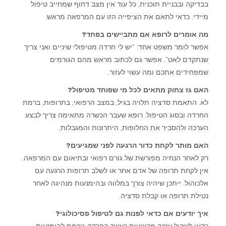
בבדיקה ובבניית תוכנית, כל עוד אין מצב דחוף שמחייב טיפול
מיידי. כדאי לתאם את הציפייה הזו עם המרפאה מראש.
מה אומרים לרופא אם מתביישים בפחד?
אפשר לומר משפט אחד: "יש לי חרדה מטיפולי שיניים ואני צריך
שנתקדם לאט". אפשר גם לכתוב מראש מהם הגורמים
שמפחידים אתכם ומה עשוי לעזור.
האם גז צחוק מתאים לכל מי שפוחד מטיפול?
לא. התאמת סדציה תלויה בגיל, במצב הרפואי, בתרופות, ברמת
החרדה ובסוג הטיפול. רופא שעבר הכשרה מתאימה צריך לבצע
הערכה ולהסביר את החלופות, היתרונות והמגבלות.
האם מותר לקחת כדור הרגעה לפני שמגיעים?
רק לאחר הנחיה מפורשת של גורם רפואי ובתיאום עם המרפאה.
אין לקחת תרופה של אדם אחר או לשלב תרופות הרגעה עם
אלכוהול. ייתכן שיהיה צורך במלווה ובהימנעות מנהיגה לאחר
נטילת תרופה או קבלת סדציה.
איך יודעים אם כדאי לפנות גם לטיפול פסיכולוגי?