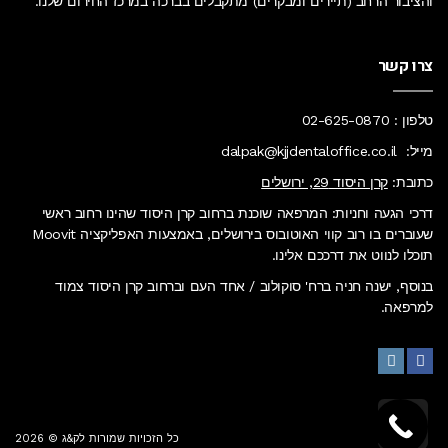
והציבור הרחב (תיירים ומבקרים) מתקבלים בברכה
במרכז החירום
שלנו.
צרו קשר
טלפון :
02-625-0870
מייל:
dalpak@kjjdentaloffice.co.il
כתובת:
קרן היסוד 29, ירושלים
דרכי הגעה וחניות: המרפאה שוכנת ברחוב קרן היסוד שהינו רחוב ראשי
שעוברים בו רוב קווי האוטובוס בירושלים, באמצעות האפליקציה Moovit
תוכלו לנווט את דרככם אלינו.
בנוסף, ישנה חניה ברח' סוקולוב / אחד העם וברחוב קרן היסוד צמוד
למרפאה.
Instagram
Facebook
גלילה
כל הזכויות שמורות לק&ג © 2026