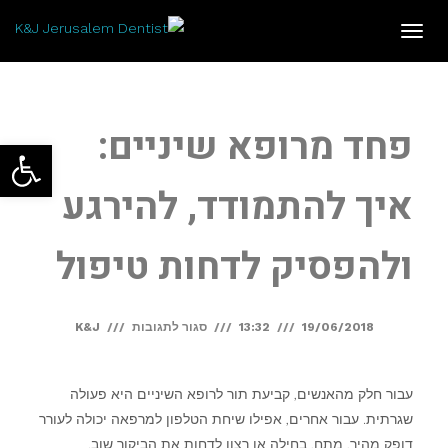
תפריט
פחד מרופא שיניים:
פתח סרגל
איך להתמודד, להירגע
ולהפסיק לדחות טיפול
על
19/06/2018
13:32
סגור לתגובות
K&J
פחד
מרופא
עבור חלק מהאנשים, קביעת תור לרופא השיניים היא פעולה
שיניים:
שגרתית. עבור אחרים, אפילו שיחת הטלפון למרפאה יכולה לעורר
דופק מהיר, מתח, בחילה או רצון לדחות את הביקור שוב.
איך