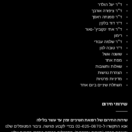
ד״ר יעל הולדר
ד״ר ציפורה אורבך
ד״ר סמנתה ראסך
ד"ר דוד בלקין
ד״ר אתי ינקוביץ׳-נאור
רימון
ד״ר שלמה עבודי
ד"ר טובה לנון
שושנה וגשל
מפת אתר
שאלות ותשובות
הצהרת נגישות
מדיניות פרטיות
השתלת שיניים ביום אחד
שירותי חירום
שירות החירום של רפואת השיניים זמין עד עשר בלילה
אנא התקשרו ל-
02-625-0870
בכדי לקבוע פגישה. ציבור המטופלים שלנו