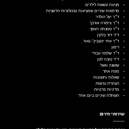
מניעת עששת לילדים
מרפאות שיניים שמציעות טכנולוגיות חדשניות
ד״ר יעל הולדר
ד״ר ציפורה אורבך
ד״ר סמנתה ראסך
ד"ר דוד בלקין
ד״ר אתי ינקוביץ׳-נאור
רימון
ד״ר שלמה עבודי
ד"ר טובה לנון
שושנה וגשל
מפת אתר
שאלות ותשובות
הצהרת נגישות
מדיניות פרטיות
השתלת שיניים ביום אחד
שירותי חירום