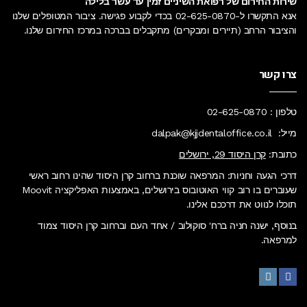
שירות החירום של רפואת השיניים זמין עד עשר בלילה
אנא התקשרו ל-
02-625-0870
בכדי לקבוע פגישה. ציבור המטופלים שלנו
והציבור הרחב (תיירים ומבקרים) מתקבלים בברכה
במרכז החירום
שלנו.
צרו קשר
טלפון :
02-625-0870
מייל:
dalpak@kjjdentaloffice.co.il
כתובת:
קרן היסוד 29, ירושלים
דרכי הגעה וחניות: המרפאה שוכנת ברחוב קרן היסוד שהינו רחוב ראשי
שעוברים בו רוב קווי האוטובוס בירושלים, באמצעות האפליקציה Moovit
תוכלו לנווט את דרככם אלינו.
בנוסף, ישנה חניה ברח' סוקולוב / אחד העם וברחוב קרן היסוד צמוד
למרפאה.
Instagram
Facebook