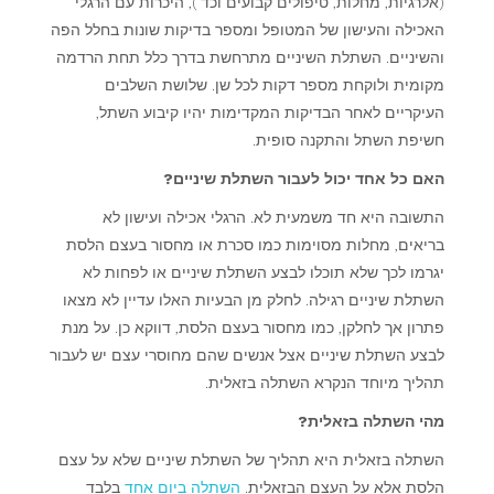
(אלרגיות, מחלות, טיפולים קבועים וכד'), היכרות עם הרגלי
האכילה והעישון של המטופל ומספר בדיקות שונות בחלל הפה
והשיניים. השתלת השיניים מתרחשת בדרך כלל תחת הרדמה
מקומית ולוקחת מספר דקות לכל שן. שלושת השלבים
העיקריים לאחר הבדיקות המקדימות יהיו קיבוע השתל,
חשיפת השתל והתקנה סופית.
האם כל אחד יכול לעבור השתלת שיניים?
התשובה היא חד משמעית לא. הרגלי אכילה ועישון לא
בריאים, מחלות מסוימות כמו סכרת או מחסור בעצם הלסת
יגרמו לכך שלא תוכלו לבצע השתלת שיניים או לפחות לא
השתלת שיניים רגילה. לחלק מן הבעיות האלו עדיין לא מצאו
פתרון אך לחלקן, כמו מחסור בעצם הלסת, דווקא כן. על מנת
לבצע השתלת שיניים אצל אנשים שהם מחוסרי עצם יש לעבור
תהליך מיוחד הנקרא השתלה בזאלית.
מהי השתלה בזאלית?
השתלה בזאלית היא תהליך של השתלת שיניים שלא על עצם
הלסת אלא על העצם הבזאלית.
השתלה ביום אחד
בלבד