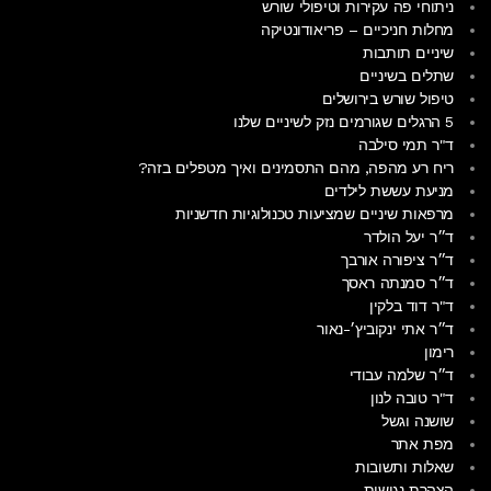
ניתוחי פה עקירות וטיפולי שורש
מחלות חניכיים – פריאודונטיקה
שיניים תותבות
שתלים בשיניים
טיפול שורש בירושלים
5 הרגלים שגורמים נזק לשיניים שלנו
ד"ר תמי סילבה
ריח רע מהפה, מהם התסמינים ואיך מטפלים בזה?
מניעת עששת לילדים
מרפאות שיניים שמציעות טכנולוגיות חדשניות
ד״ר יעל הולדר
ד״ר ציפורה אורבך
ד״ר סמנתה ראסך
ד"ר דוד בלקין
ד״ר אתי ינקוביץ׳-נאור
רימון
ד״ר שלמה עבודי
ד"ר טובה לנון
שושנה וגשל
מפת אתר
שאלות ותשובות
הצהרת נגישות