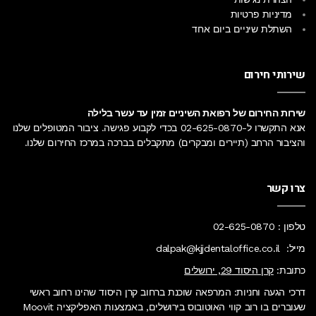
מדיניות פרטיות
השתלת שיניים ביום אחד
שירותי חירום
שירות החירום של רפואת השיניים זמין עד עשר בלילה
אנא התקשרו ל-
02-625-0870
בכדי לקבוע פגישה. ציבור המטופלים שלנו
והציבור הרחב (תיירים ומבקרים) מתקבלים בברכה
במרכז החירום
שלנו.
צרו קשר
טלפון :
02-625-0870
מייל:
dalpak@kjjdentaloffice.co.il
כתובת:
קרן היסוד 29, ירושלים
דרכי הגעה וחניות: המרפאה שוכנת ברחוב קרן היסוד שהינו רחוב ראשי
שעוברים בו רוב קווי האוטובוס בירושלים, באמצעות האפליקציה Moovit