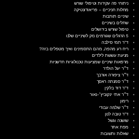
ניתוחי פה עקירות וטיפולי שורש
מחלות חניכיים – פריאודונטיקה
שיניים תותבות
שתלים בשיניים
טיפול שורש בירושלים
5 הרגלים שגורמים נזק לשיניים שלנו
ד"ר תמי סילבה
ריח רע מהפה, מהם התסמינים ואיך מטפלים בזה?
מניעת עששת לילדים
מרפאות שיניים שמציעות טכנולוגיות חדשניות
ד״ר יעל הולדר
ד״ר ציפורה אורבך
ד״ר סמנתה ראסך
ד"ר דוד בלקין
ד״ר אתי ינקוביץ׳-נאור
רימון
ד״ר שלמה עבודי
ד"ר טובה לנון
שושנה וגשל
מפת אתר
שאלות ותשובות