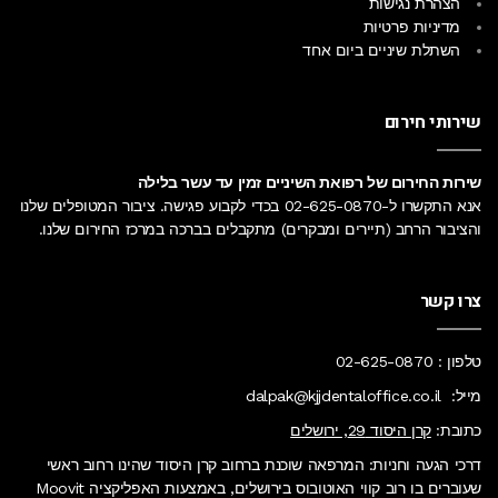
הצהרת נגישות
מדיניות פרטיות
השתלת שיניים ביום אחד
שירותי חירום
שירות החירום של רפואת השיניים זמין עד עשר בלילה
אנא התקשרו ל-
02-625-0870
בכדי לקבוע פגישה. ציבור המטופלים שלנו
והציבור הרחב (תיירים ומבקרים) מתקבלים בברכה
במרכז החירום
שלנו.
צרו קשר
טלפון :
02-625-0870
מייל:
dalpak@kjjdentaloffice.co.il
כתובת:
קרן היסוד 29, ירושלים
דרכי הגעה וחניות: המרפאה שוכנת ברחוב קרן היסוד שהינו רחוב ראשי
שעוברים בו רוב קווי האוטובוס בירושלים, באמצעות האפליקציה Moovit